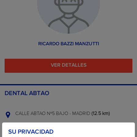
RICARDO BAZZI MANZUTTI
VER DETALLES
DENTAL ABTAO
CALLE ABTAO Nº5 BAJO - MADRID
(12.5 km)
SU PRIVACIDAD