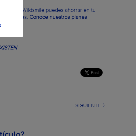
icia, con Wildsmile puedes ahorrar en tu
tos dentales.
Conoce nuestros planes
S
XISTEN
SIGUIENTE
tículo?