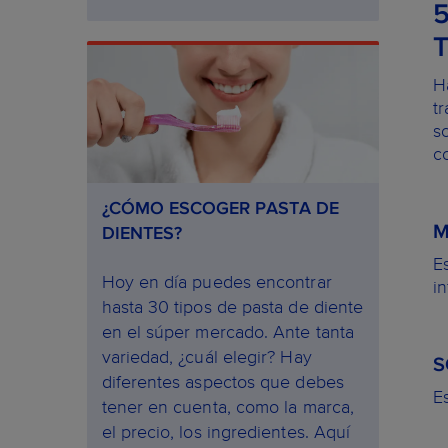
H
t
s
c
¿CÓMO ESCOGER PASTA DE
M
DIENTES?
E
Hoy en día puedes encontrar
in
hasta 30 tipos de pasta de diente
en el súper mercado. Ante tanta
variedad, ¿cuál elegir? Hay
S
diferentes aspectos que debes
E
tener en cuenta, como la marca,
el precio, los ingredientes. Aquí