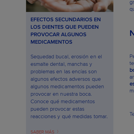
g
q
EFECTOS SECUNDARIOS EN
LOS DIENTES QUE PUEDEN
PROVOCAR ALGUNOS
MEDICAMENTOS
P
Sequedad bucal, erosión en el
t
esmalte dental, manchas y
b
problemas en las encías son
a
algunos efectos adversos que
e
algunos medicamentos pueden
m
provocar en nuestra boca.
Conoce qué medicamentos
pueden provocar estas
T
reacciones y qué medidas tomar.
SABER MÁS