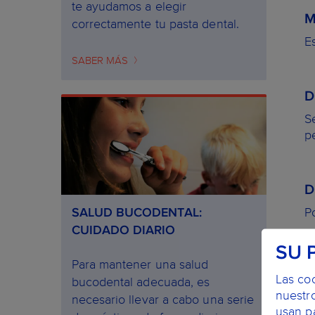
te ayudamos a elegir
M
correctamente tu pasta dental.
E
SABER MÁS
D
S
p
D
P
SALUD BUCODENTAL:
CUIDADO DIARIO
SU 
Para mantener una salud
E
Las co
bucodental adecuada, es
t
nuestro
necesario llevar a cabo una serie
usan pa