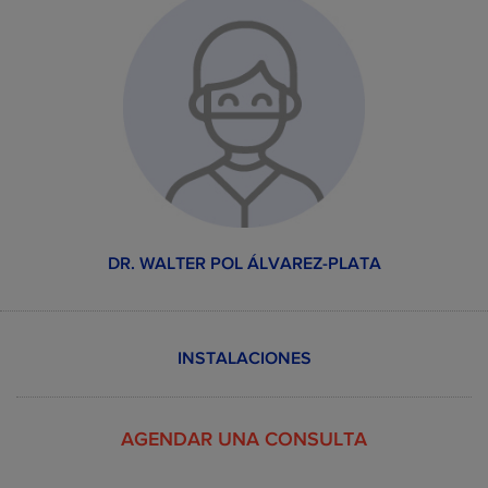
TRATAMIENTOS
Precio
Servicios Dentales
Precio
WILDSMILE
normal
desde
0.0 €
Consulta dental
30.0 €
desde
298.0
Brackets metálicos
710.0 €
€
desde
596.0
Implante dental
840.0 €
DR. WALTER POL ÁLVAREZ-PLATA
€
desde
0.0 €
Higiene bucodental
15.0 €
desde
176.0
Blanqueamiento
390.0 €
INSTALACIONES
€
desde
144.0
Prótesis en resina
380.0 €
acrílica (3 dientes)
€
AGENDAR UNA CONSULTA
Ver más ejemplos