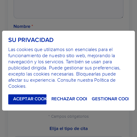
Nombre
*
SU PRIVACIDAD
Las cookies que utilizamos son esenciales para el
funcionamiento de nuestro sitio web, mejorando la
E-mail
*
navegación y los servicios. También se usan para
publicidad dirigida. Puede gestionar sus preferencias,
excepto las cookies necesarias. Bloquearlas puede
afectar su experiencia. Consulte nuestra Política de
Teléfono
*
Cookies.
ACEPTAR COOKIES
RECHAZAR COOKIES
GESTIONAR COOKIE
* Campos obligatorios
Elija el tipo de cita