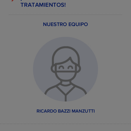
TRATAMIENTOS!
NUESTRO EQUIPO
EJEMPLOS DE PRECIOS DE
TRATAMIENTOS
Precio
Servicios Dentales
Precio
WILDSMILE
normal
desde
0.0 €
Consulta dental
30.0 €
desde
298.0
Brackets metálicos
710.0 €
€
desde
596.0
Implante dental
840.0 €
RICARDO BAZZI MANZUTTI
€
desde
0.0 €
Higiene bucodental
15.0 €
desde
176.0
Blanqueamiento
390.0 €