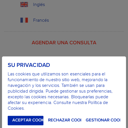
Inglés
Francés
AGENDAR UNA CONSULTA
SU PRIVACIDAD
Rellene el siguiente formulario para solicitar su cita.
Las cookies que utilizamos son esenciales para el
funcionamiento de nuestro sitio web, mejorando la
Fecha
*
navegación y los servicios. También se usan para
publicidad dirigida. Puede gestionar sus preferencias,
excepto las cookies necesarias. Bloquearlas puede
afectar su experiencia. Consulte nuestra Política de
Cookies.
Horario
*
ACEPTAR COOKIES
RECHAZAR COOKIES
GESTIONAR COOKIE