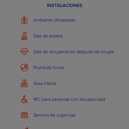
INSTALACIONES
€
desde
144.0
Prótesis en resina
380.0 €
acrílica (3 dientes)
Ambiente climatizado
€
Ver más ejemplos
Sala de espera
Sala de recuperación después de cirugía
PLANES DENTALES
Prohibido fumar
SOBRE WILDSMILE
Área infantil
WC para personas con discapacidad
Servicio de urgencias