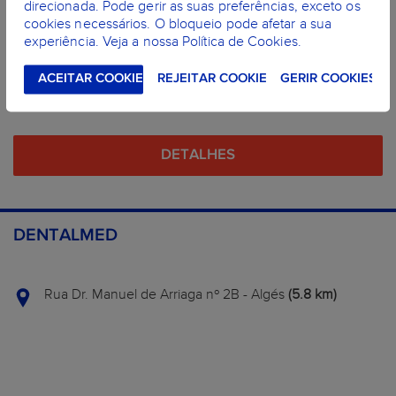
direcionada. Pode gerir as suas preferências, exceto os
cookies necessários. O bloqueio pode afetar a sua
experiência. Veja a nossa Política de Cookies.
ACEITAR COOKIES
REJEITAR COOKIES
GERIR COOKIES
Drª Carolina Salvado
DETALHES
DENTALMED
Rua Dr. Manuel de Arriaga nº 2B - Algés
(5.8 km)