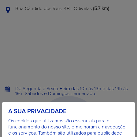
Rua Cândido dos Reis, 4B - Odivelas
(5.7 km)
De Segunda a Sexta-Feira das 10h às 13h e das 14h às
19h. Sábados e Domingos - encerrado.
A SUA PRIVACIDADE
Os cookies que utilizamos são essenciais para o
funcionamento do nosso site, e melhoram a navegação
e os serviços. Também são utilizados para publicidade