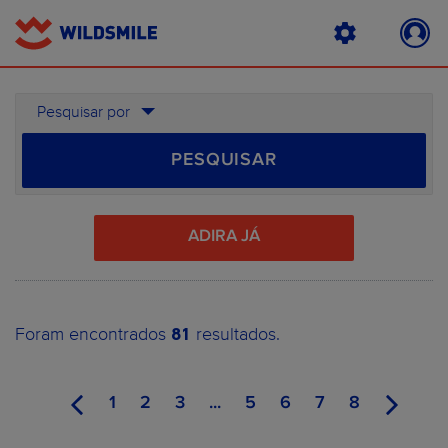
Pesquisar por
PESQUISAR
ADIRA JÁ
81
Foram encontrados
resultados.
1
2
3
...
5
6
7
8