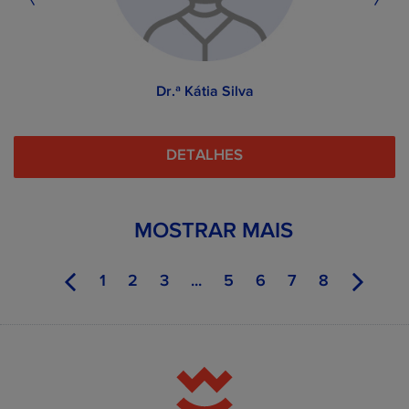
Dr.ª Kátia Silva
DETALHES
MOSTRAR MAIS
1
2
3
...
5
6
7
8