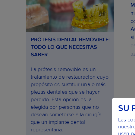
M
m
c
A
a
PRÓTESIS DENTAL REMOVIBLE:
e
TODO LO QUE NECESITAS
a
SABER
La prótesis removible es un
tratamiento de restauración cuyo
propósito es sustituir una o más
piezas dentales que se hayan
perdido. Esta opción es la
elegida por personas que no
SU 
desean someterse a la cirugía
Las co
que un implante dental
nuestro
representaría.
usan pa