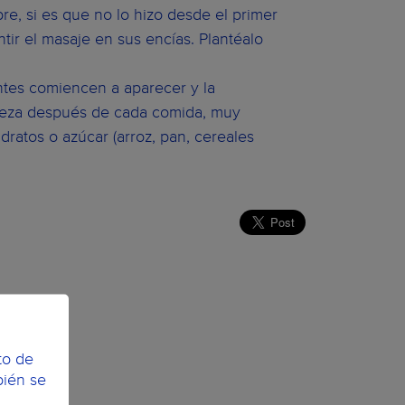
e, si es que no lo hizo desde el primer
tir el masaje en sus encías. Plantéalo
tes comiencen a aparecer y la
mpieza después de cada comida, muy
atos o azúcar (arroz, pan, cereales
to de
bién se