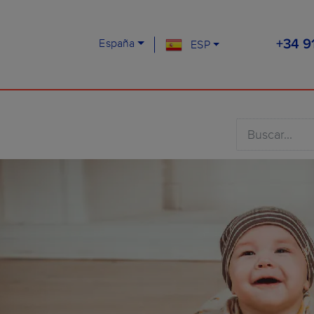
España
ESP
+34 9