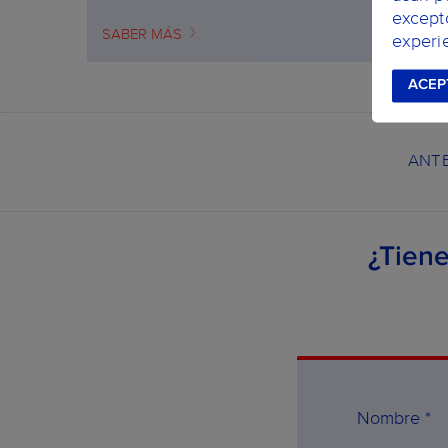
except
SABER MÁS
experie
ACEP
ANT
¿Tiene
Nombre *