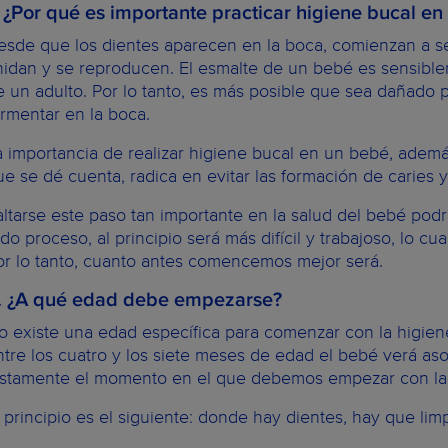
. ¿Por qué es importante practicar higiene bucal e
esde que los dientes aparecen en la boca, comienzan a se
nidan y se reproducen. El esmalte de un bebé es sensiblem
e un adulto. Por lo tanto, es más posible que sea dañado p
ermentar en la boca.
a importancia de realizar higiene bucal en un bebé, ademá
ue se dé cuenta, radica en evitar las formación de caries 
altarse este paso tan importante en la salud del bebé pod
odo proceso, al principio será más difícil y trabajoso, lo c
or lo tanto, cuanto antes comencemos mejor será.
. ¿A qué edad debe empezarse?
o existe una edad específica para comenzar con la higien
ntre los cuatro y los siete meses de edad el bebé verá aso
ustamente el momento en el que debemos empezar con la 
l principio es el siguiente: donde hay dientes, hay que limp