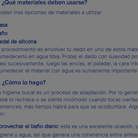
. ¿Qué materiales deben usarse?
xisten tres opciones de materiales a utilizar:
asa
año
edal de silicona
l procedimiento es envolver tu dedo en uno de estos materi
umedecerlo en agua tibia. Frotas el dedo con suavidad po
así sucesivamente, luego las encías, el paladar, la cara int
umedecer el material con agua es sumamente importante 
. ¿Cómo lo hago?
a higiene bucal es un proceso de adaptación. Por lo gener
ebé lo rechace o se sienta incómodo cuando tocas ciertas
omiences, más tiempo habrá para que se acostumbre. Algu
on:
provechar el baño diario:
esta es una excelente ocasión, 
igiene y agua, así que genera una coherencia entre ambas