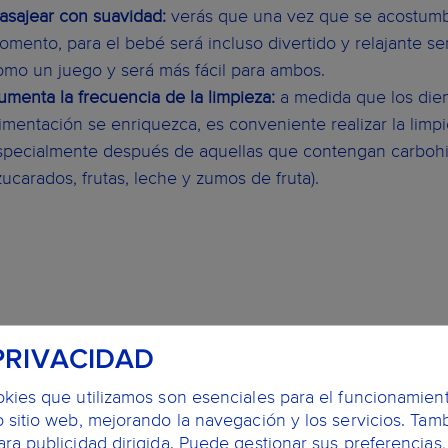
asajear con suavidad:
verás que una vez que se acostumbr
omento, para el bebé será incluso divertido y relajante sen
omo un juego y será más fácil para ambos.
umenta la frecuencia de la limpieza:
a medida que los dien
limentación se enriquezca, es conveniente realizar la li
specialmente después de aquellas que contengan carbohidr
zucarados, frutas, leche y zumos de fruta).
PRIVACIDAD
okies que utilizamos son esenciales para el funcionamien
 sitio web, mejorando la navegación y los servicios. Tam
ra publicidad dirigida. Puede gestionar sus preferencias,