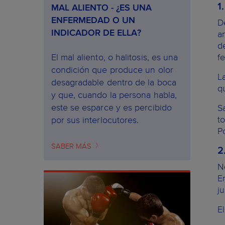
1
MAL ALIENTO - ¿ES UNA
ENFERMEDAD O UN
D
INDICADOR DE ELLA?
a
d
El mal aliento, o halitosis, es una
f
condición que produce un olor
L
desagradable dentro de la boca
q
y que, cuando la persona habla,
este se esparce y es percibido
S
t
por sus interlocutores.
P
SABER MÁS
2
N
E
j
E