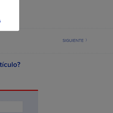
S
SIGUIENTE
tículo?