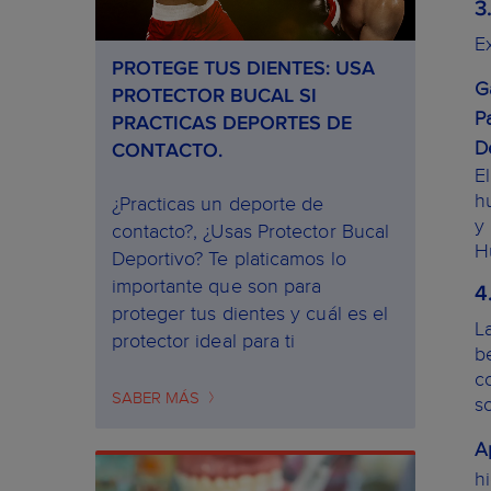
3
E
PROTEGE TUS DIENTES: USA
G
PROTECTOR BUCAL SI
P
PRACTICAS DEPORTES DE
D
CONTACTO.
E
h
¿Practicas un deporte de
y 
contacto?, ¿Usas Protector Bucal
H
Deportivo? Te platicamos lo
importante que son para
4
proteger tus dientes y cuál es el
L
protector ideal para ti
b
c
SABER MÁS
s
A
h