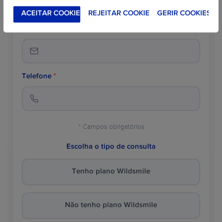
ACEITAR COOKIES
REJEITAR COOKIES
GERIR COOKIES
E-mail
*
Telefone
*
* Campos obrigatórios
Escolha o tipo de consulta
Tenho plano Wildsmile
Não tenho plano Wildsmile