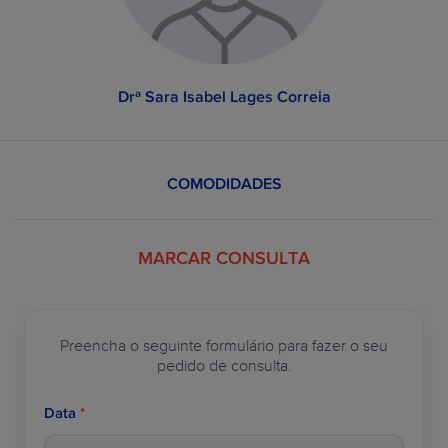
desde
0.0 €
Consulta dentária
30.0 €
desde
256.0
Aparelho fixo
610.0 €
metálico (por arcada)
€
desde
473.0
Implante dentário
750.0 €
Drª Sara Isabel Lages Correia
€
desde
0.0 €
Destartarização
15.0 €
desde
180.0
Branqueamento
400.0 €
COMODIDADES
€
desde
86.0 €
Prótese em resina
225.0 €
acrílica (3 dentes)
MARCAR CONSULTA
Ver mais exemplos >
Preencha o seguinte formulário para fazer o seu
VER PLANOS
pedido de consulta.
SOBRE A WILDSMILE
Data
*