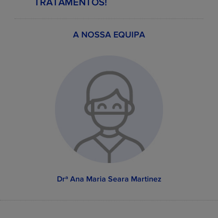
TRATAMENTOS!
A NOSSA EQUIPA
EXEMPLOS DE PREÇOS DOS
TRATAMENTOS
Preço Wildsmile
Tratamento
Preço
médio
desde
0.0 €
Consulta dentária
30.0 €
desde
298.0
Aparelho fixo
710.0 €
metálico (por arcada)
€
desde
596.0
Implante dentário
840.0 €
Drª Ana Maria Seara Martinez
€
desde
0.0 €
Destartarização
15.0 €
desde
176.0
Branqueamento
390.0 €