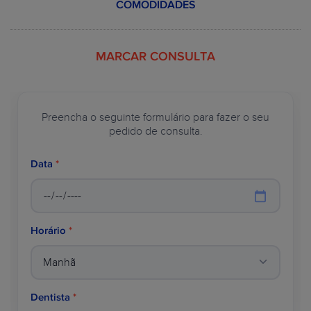
COMODIDADES
€
desde
144.0
Prótese em resina
380.0 €
acrílica (3 dentes)
€
MARCAR CONSULTA
Ver mais exemplos >
Preencha o seguinte formulário para fazer o seu
VER PLANOS
pedido de consulta.
SOBRE A WILDSMILE
Data
*
Horário
*
Dentista
*