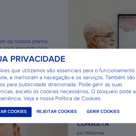
Com os nossos planos
e será atendido pela
om grande experiência e
UA PRIVACIDADE
 próteses e poupanças
kies que utilizamos são essenciais para o funcionamento
site, e melhoram a navegação e os serviços. Também são
dos para publicidade direcionada. Pode gerir as suas
ências, exceto os cookies necessários. O bloqueio pode a
eriência. Veja a nossa Política de Cookies.
DENTISTA INFANTIL:
TAR COOKIES
REJEITAR COOKIES
GERIR COOKIES
MAIS E MARQUE UM
CONSULTA
por Wildsmile