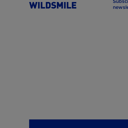
Subsc
newsle