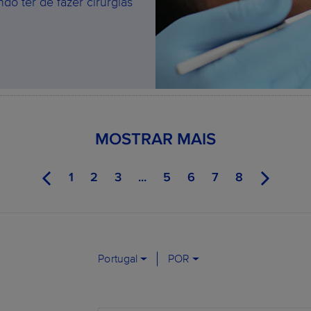
ndo ter de fazer cirurgias
MOSTRAR MAIS
1
2
3
...
5
6
7
8
Portugal
POR