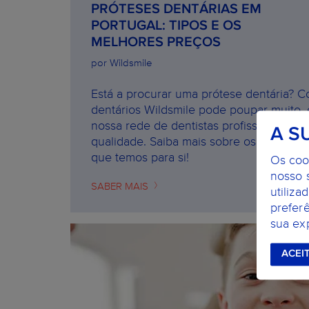
PRÓTESES DENTÁRIAS EM
PORTUGAL: TIPOS E OS
MELHORES PREÇOS
por Wildsmile
Está a procurar uma prótese dentária? 
dentários Wildsmile pode poupar muito, 
nossa rede de dentistas profissionais c
A S
qualidade. Saiba mais sobre os tipos de
que temos para si!
Os coo
nosso 
SABER MAIS
utiliza
prefer
sua exp
ACEI